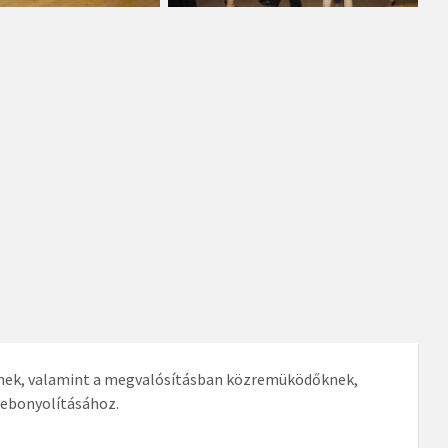
őknek, valamint a megvalósításban közremüködőknek,
 lebonyolításához.