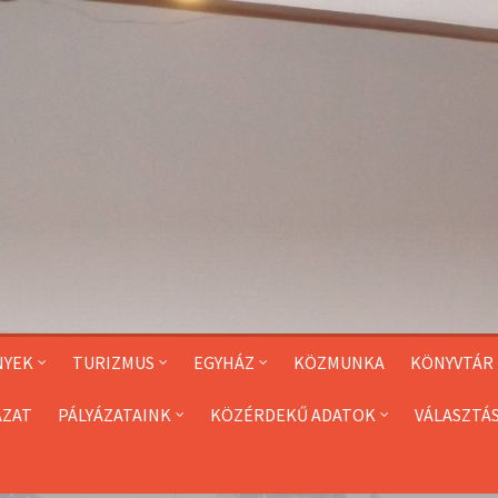
NYEK
TURIZMUS
EGYHÁZ
KÖZMUNKA
KÖNYVTÁR
ÁZAT
PÁLYÁZATAINK
KÖZÉRDEKŰ ADATOK
VÁLASZTÁ