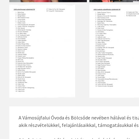
A Vámosújfalui Óvoda és Bölcsőde nevében hálával és t
akik részvételükkel, felajánlásaikkal, támogatásukkal é