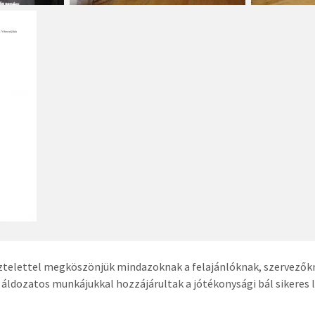
isztelettel megköszönjük mindazoknak a felajánlóknak, szervez
s áldozatos munkájukkal hozzájárultak a jótékonysági bál sikeres