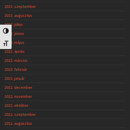
2023. szeptember
2023. augusztus
2023. július
Nagy kontraszt váltása
2023. június
2023. május
Betűméret váltása
2023. április
2023. március
2023. február
2023. január
2022. december
2022. november
2022. október
2022. szeptember
2022. augusztus