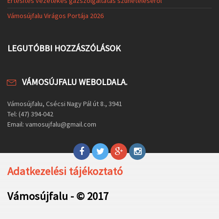
Értesítés vezetékes gázszolgáltatás szüneteléséről
Vámosújfalu Virágos Portája 2026
LEGUTÓBBI HOZZÁSZÓLÁSOK
VÁMOSÚJFALU WEBOLDALA.
Vámosújfalu, Csécsi Nagy Pál út 8., 3941
Tel: (47) 394-042
Email: vamosujfalu@gmail.com
Adatkezelési tájékoztató
Vámosújfalu - © 2017