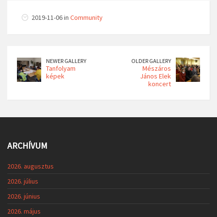
2019-11-06 in
Community
NEWER GALLERY
OLDER GALLERY
Tanfolyam
Mészáros
képek
János Elek
koncert
ARCHÍVUM
2026. augusztus
2026. július
2026. június
2026. május