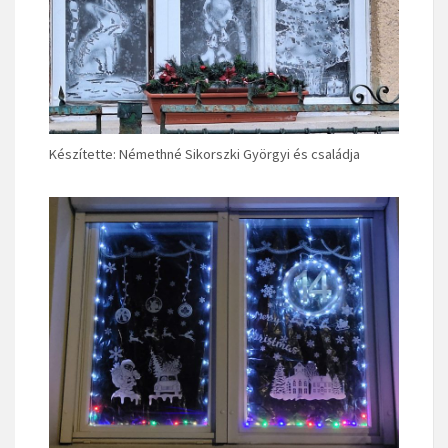
Készítette: Némethné Sikorszki Györgyi és családja