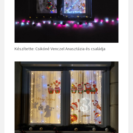
Készítette: Csikóné Venczel Anasztázia és családja