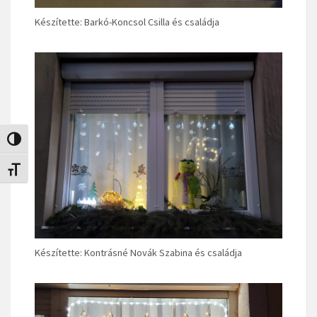
Készítette: Barkó-Koncsol Csilla és családja
Nagy kontraszt váltása
Betűméret váltása
Készítette: Kontrásné Novák Szabina és családja