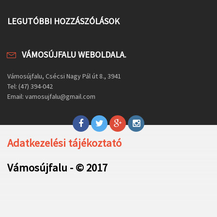
LEGUTÓBBI HOZZÁSZÓLÁSOK
VÁMOSÚJFALU WEBOLDALA.
Vámosújfalu, Csécsi Nagy Pál út 8., 3941
Tel: (47) 394-042
Email: vamosujfalu@gmail.com
Adatkezelési tájékoztató
Vámosújfalu - © 2017