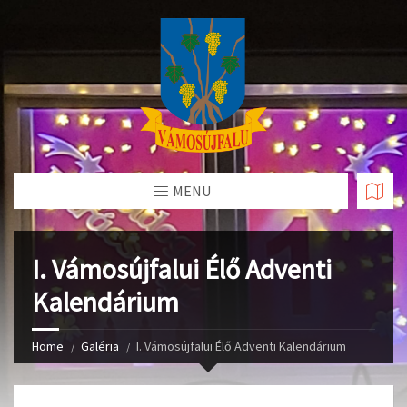
Skip
to
Content
MENU
I. Vámosújfalui Élő Adventi
Kalendárium
Home
Galéria
I. Vámosújfalui Élő Adventi Kalendárium