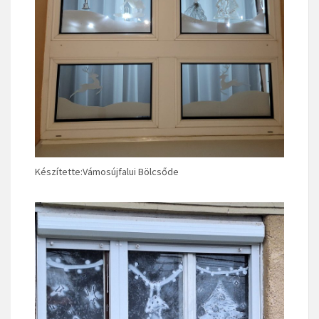
Készítette:Vámosújfalui Bölcsőde