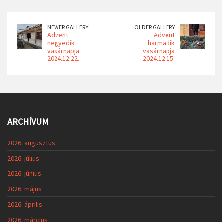
NEWER GALLERY
OLDER GALLERY
Advent
Advent
negyedik
harmadik
vasárnapja
vasárnapja
2024.12.22.
2024.12.15.
ARCHÍVUM
2026. augusztus
2026. július
2026. június
2026. május
2026. április
2026. március