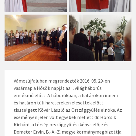
Vámosújfaluban megrendezték 2016. 05. 29-én
vasárnap a Hősök napját az I. világháborús
emlékmű előtt. A háborúkban, a határokon inneni
és határon túli harctereken elesettek előtt
tisztelgett Kövér László az Ország­gyűlés elnöke
.
Az
eseményen jelen volt egyebek mellett dr. Hörcsik
Richárd, a térség országgyűlési képviselője és
Demeter Ervin, B.-A.-Z. megye kormánymegbízottja.