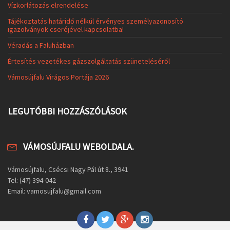
Vízkorlátozás elrendelése
Tájékoztatás határidő nélkül érvényes személyazonosító
igazolványok cseréjével kapcsolatba!
Véradás a Faluházban
Értesítés vezetékes gázszolgáltatás szüneteléséről
Vámosújfalu Virágos Portája 2026
LEGUTÓBBI HOZZÁSZÓLÁSOK
VÁMOSÚJFALU WEBOLDALA.
Vámosújfalu, Csécsi Nagy Pál út 8., 3941
Tel: (47) 394-042
Email: vamosujfalu@gmail.com