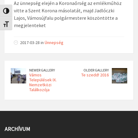
Az ünnepség elején a Koronaőrség az emlékműhöz
vitte a Szent Korona másolatát, majd Jadlóczki
Nagy kontraszt váltása
Lajos, Vámosújfalu polgármestere köszöntötte a
megjelenteket
Betűméret váltása
2017-03-28 in
Ünnepség
NEWER GALLERY
OLDER GALLERY
Vámos
Te szedd! 2016
Települések IX.
Nemzetközi
Találkozója
ARCHÍVUM