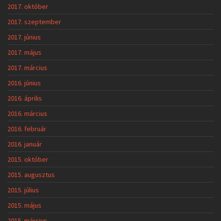
2015. október
2015. augusztus
2015. július
2015. május
2015. március
LEGUTÓBBI BEJEGYZÉSEK
Vízkorlátozás elrendelése
Tájékoztatás határidő nélkül érvényes személyazonosító
igazolványok cseréjével kapcsolatba!
Véradás a Faluházban
Értesítés vezetékes gázszolgáltatás szüneteléséről
Vámosújfalu Virágos Portája 2026