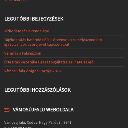
LEGUTÓBBI HOZZÁSZÓLÁSOK
VÁMOSÚJFALU WEBOLDALA.
Vámosújfalu, Csécsi Nagy Pál út 8., 3941
Tel: (47) 394-042
Email: vamosujfalu@gmail.com
Adatkezelési tájékoztató
Vámosújfalu - © 2017