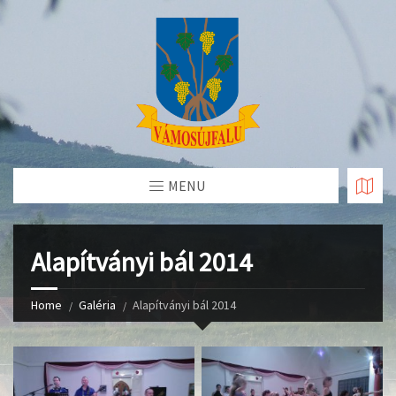
Skip
to
Content
MENU
Alapítványi bál 2014
Home
Galéria
Alapítványi bál 2014