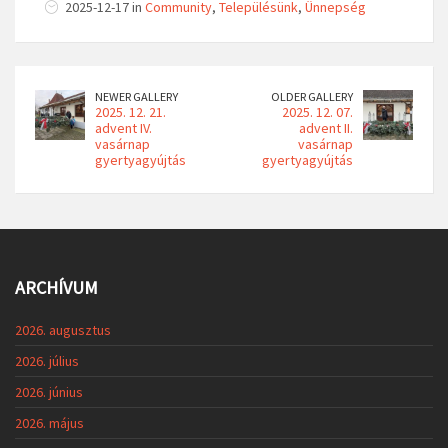
2025-12-17 in
Community
,
Településünk
,
Ünnepség
NEWER GALLERY
OLDER GALLERY
2025. 12. 21.
2025. 12. 07.
advent IV.
advent II.
vasárnap
vasárnap
gyertyagyújtás
gyertyagyújtás
ARCHÍVUM
2026. augusztus
2026. július
2026. június
2026. május