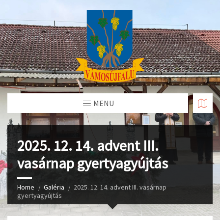
Skip
to
Content
MENU
2025. 12. 14. advent III.
vasárnap gyertyagyújtás
Home
Galéria
2025. 12. 14. advent III. vasárnap
gyertyagyújtás