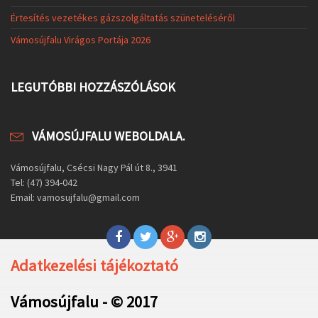
Értesítés vezetékes gázszolgáltatás szüneteléséről
Vámosújfalu Virágos Portája 2026
LEGUTÓBBI HOZZÁSZÓLÁSOK
VÁMOSÚJFALU WEBOLDALA.
Vámosújfalu, Csécsi Nagy Pál út 8., 3941
Tel: (47) 394-042
Email: vamosujfalu@gmail.com
Adatkezelési tájékoztató
Vámosújfalu - © 2017