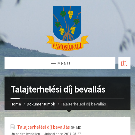
Skip
to
Content
MENU
Talajterhelési díj bevallás
Home
Dokumentumok
Talajterhelési díj bevallás
Talajterhelési díj bevallás
(94 kB)
Uploaded by:
fallen
Upload date:
2017-03-27