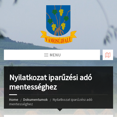
Skip
to
Content
MENU
Nyilatkozat iparűzési adó
mentességhez
Home
Dokumentumok
Nyilatkozat iparűzési adó
mentességhez