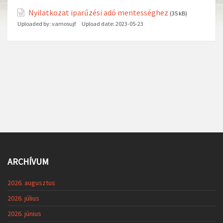
Nyilatkozat iparűzési adó mentességhez
(35 kB)
Uploaded by:
vamosujf
Upload date:
2023-05-23
ARCHÍVUM
2026. augusztus
2026. július
2026. június