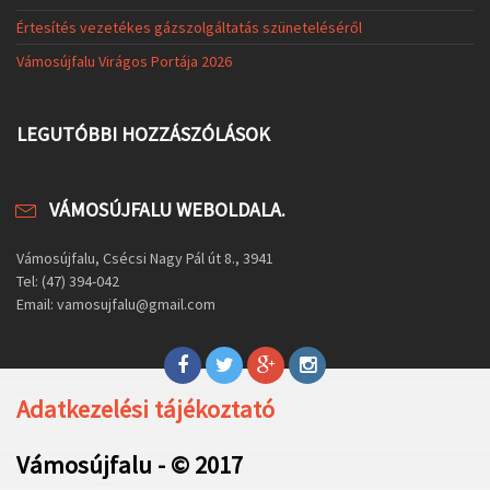
Értesítés vezetékes gázszolgáltatás szüneteléséről
Vámosújfalu Virágos Portája 2026
LEGUTÓBBI HOZZÁSZÓLÁSOK
VÁMOSÚJFALU WEBOLDALA.
Vámosújfalu, Csécsi Nagy Pál út 8., 3941
Tel: (47) 394-042
Email: vamosujfalu@gmail.com
Adatkezelési tájékoztató
Vámosújfalu - © 2017