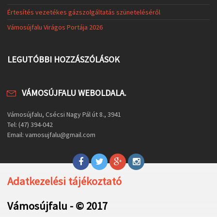
Értesítés vezetékes gázszolgáltatás szüneteléséről
Vámosújfalu Virágos Portája 2026
LEGUTÓBBI HOZZÁSZÓLÁSOK
VÁMOSÚJFALU WEBOLDALA.
Vámosújfalu, Csécsi Nagy Pál út 8., 3941
Tel: (47) 394-042
Email: vamosujfalu@gmail.com
Adatkezelési tájékoztató
Vámosújfalu - © 2017