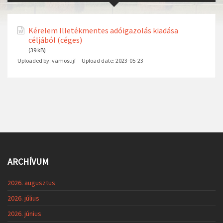
Kérelem Illetékmentes adóigazolás kiadása
céljából (céges)
(39 kB)
Uploaded by:
vamosujf
Upload date:
2023-05-23
ARCHÍVUM
2026. augusztus
2026. július
2026. június