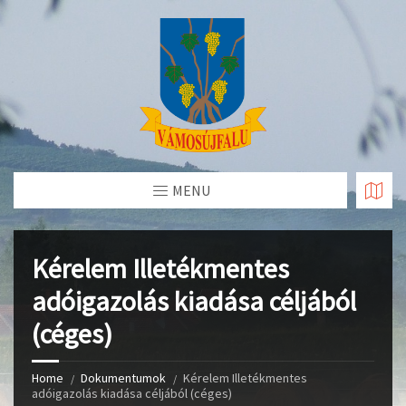
Skip
to
Content
MENU
Kérelem Illetékmentes
adóigazolás kiadása céljából
(céges)
Home
Dokumentumok
Kérelem Illetékmentes
adóigazolás kiadása céljából (céges)