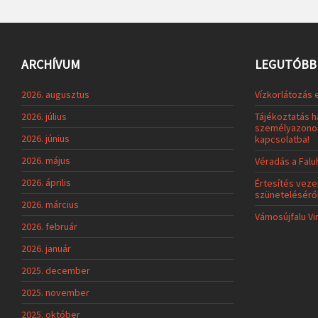
ARCHÍVUM
LEGUTÓBBI
2026. augusztus
Vízkorlátozás 
2026. július
Tájékoztatás h
személyazonos
2026. június
kapcsolatba!
2026. május
Véradás a Fal
2026. április
Értesítés veze
szünetelésérő
2026. március
Vámosújfalu Vi
2026. február
2026. január
2025. december
2025. november
2025. október