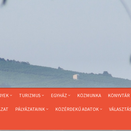
NYEK
TURIZMUS
EGYHÁZ
KÖZMUNKA
KÖNYVTÁR
ÁZAT
PÁLYÁZATAINK
KÖZÉRDEKŰ ADATOK
VÁLASZTÁ