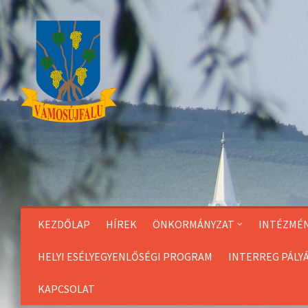
Skip
to
Content
KEZDŐLAP
HÍREK
ÖNKORMÁNYZAT
INTÉZMÉ
HELYI ESÉLYEGYENLŐSÉGI PROGRAM
INTERREG PÁLY
KAPCSOLAT