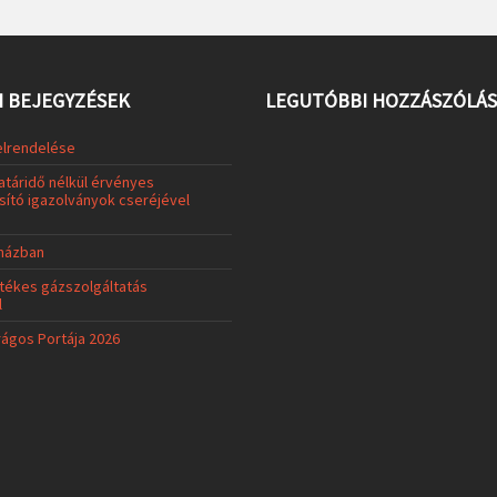
 BEJEGYZÉSEK
LEGUTÓBBI HOZZÁSZÓLÁ
elrendelése
atáridő nélkül érvényes
ító igazolványok cseréjével
uházban
tékes gázszolgáltatás
l
rágos Portája 2026