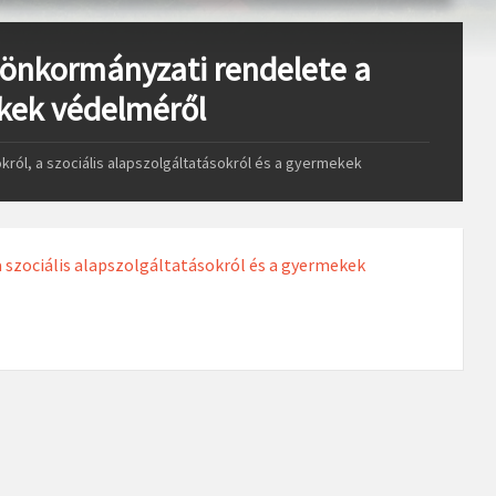
önkormányzati rendelete a
mekek védelméről
ról, a szociális alapszolgáltatásokról és a gyermekek
 szociális alapszolgáltatásokról és a gyermekek