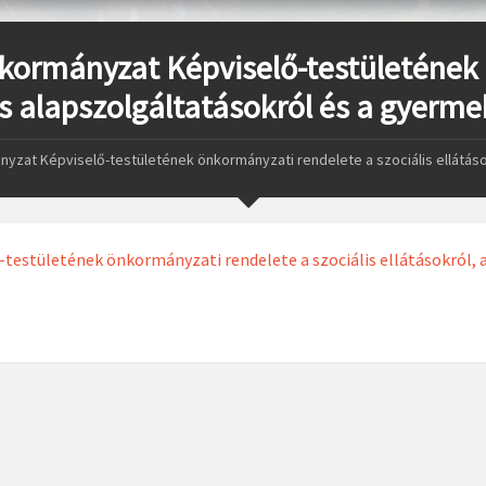
kormányzat Képviselő-testületének 
ális alapszolgáltatásokról és a gyer
zat Képviselő-testületének önkormányzati rendelete a szociális ellátások
stületének önkormányzati rendelete a szociális ellátásokról, a