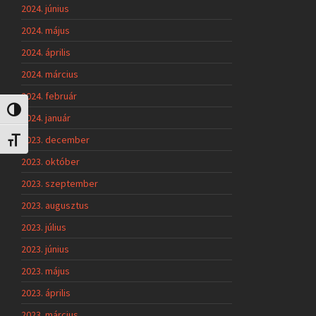
2024. június
2024. május
2024. április
2024. március
2024. február
Nagy kontraszt váltása
2024. január
2023. december
Betűméret váltása
2023. október
2023. szeptember
2023. augusztus
2023. július
2023. június
2023. május
2023. április
2023. március