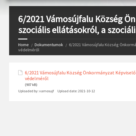
6/2021 Vámosújfalu Község Ön
szociális ellátásokról, a szoci
Home
Dokumentumok
6/2021 Vámosújfalu Község Önkormány
védelméről
6/2021 Vámosújfalu Község Önkormányzat Képviselő-te
védelméről
(907 kB)
Uploaded by:
vamosujf
Upload date:
2021-10-12